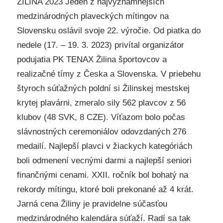
ŽILINA 2023 Jeden z najvýznamnejších
medzinárodných plaveckých mítingov na
Slovensku oslávil svoje 22. výročie. Od piatka do
nedele (17. – 19. 3. 2023) privítal organizátor
podujatia PK TENAX Žilina športovcov a
realizačné tímy z Česka a Slovenska. V priebehu
štyroch súťažných poldní si Žilinskej mestskej
krytej plavárni, zmeralo sily 562 plavcov z 56
klubov (48 SVK, 8 CZE). Víťazom bolo počas
slávnostných ceremoniálov odovzdaných 276
medailí. Najlepší plavci v žiackych kategóriách
boli odmenení vecnými darmi a najlepší seniori
finančnými cenami. XXII. ročník bol bohatý na
rekordy mítingu, ktoré boli prekonané až 4 krát.
Jarná cena Žiliny je pravidelne súčasťou
medzinárodného kalendára súťaží. Radí sa tak