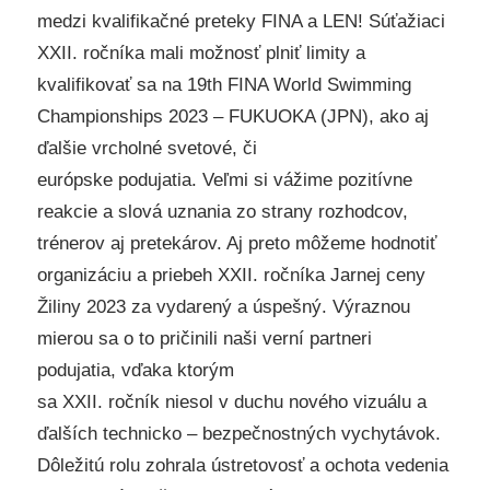
medzi kvalifikačné preteky FINA a LEN! Súťažiaci
XXII. ročníka mali možnosť plniť limity a
kvalifikovať sa na 19th FINA World Swimming
Championships 2023 – FUKUOKA (JPN), ako aj
ďalšie vrcholné svetové, či
európske podujatia. Veľmi si vážime pozitívne
reakcie a slová uznania zo strany rozhodcov,
trénerov aj pretekárov. Aj preto môžeme hodnotiť
organizáciu a priebeh XXII. ročníka Jarnej ceny
Žiliny 2023 za vydarený a úspešný. Výraznou
mierou sa o to pričinili naši verní partneri
podujatia, vďaka ktorým
sa XXII. ročník niesol v duchu nového vizuálu a
ďalších technicko – bezpečnostných vychytávok.
Dôležitú rolu zohrala ústretovosť a ochota vedenia