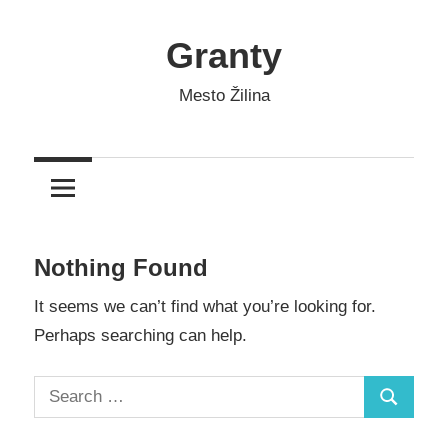
Skip
to
Granty
content
Mesto Žilina
Nothing Found
It seems we can’t find what you’re looking for.
Perhaps searching can help.