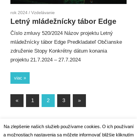
rok 2024
/
Vzdelávanie
Letný mládežnícky tábor Edge
Číslo zmluvy 520/2024 Názov projektu Letný
mládežnícky tábor Edge Predkladateľ Občianske
združenie Stopy Konkrétny dátum konania
projektu 21.7.2024 – 27.7.2024
viac
«
Previous
1
2
3
Next
»
Navigácia
Posts
Posts
v
Na zlepšenie našich služieb používame cookies. O ich používaní
článkoch
a možnostiach nastavenia sa môžete informovať bližšie kliknutím