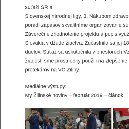
súťaží SR a
Slovenskej národnej ligy. 3. Nákupom zdravot
poradí zápasov skvalitníme organizovanie súť
Záverečné zhodnotenie projektu a popis využi
Slovakia v džude žiactva. Zúčastnilo sa jej 1
duelov. Súťaž sa uskutočnila v priestoroch V
žiadosti sme prostriedky použili na zlepšen
pretekárov na VC Ziliny.
Mediálne výstupy:
My Žilinské noviny – február 2019 – článok