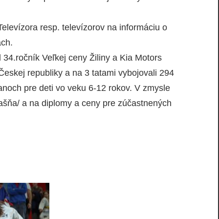
levízora resp. televízorov na informáciu o
ach.
 34.ročník Veľkej ceny Žiliny a Kia Motors
Českej republiky a na 3 tatami vybojovali 294
ľanoch pre deti vo veku 6-12 rokov. V zmysle
rašňa/ a na diplomy a ceny pre zúčastnených