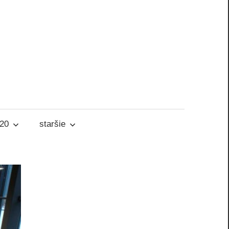
020
staršie