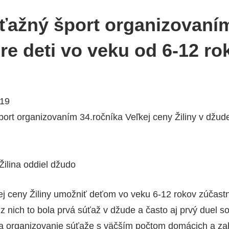
ťažný šport organizovaním
re deti vo veku od 6-12 ro
019
ort organizovaním 34.ročníka Veľkej ceny Žiliny v džude
Žilina oddiel džudo
j ceny Žiliny umožniť deťom vo veku 6-12 rokov zúčastniť
 nich to bola prvá súťaž v džude a často aj prvý duel 
na organizovanie súťaže s väčším počtom domácich a za