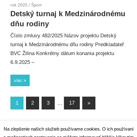
rok 2025
/
Šport
Detský turnaj k Medzinárodnému
dňu rodiny
Číslo zmluvy 482/2025 Názov projektu Detský
turnaj k Medzinárodnému dňu rodiny Predkladateľ
BVC Žilina Konkrétny dátum konania projektu
6.9.2025 –
viac
1
2
3
…
17
Next
»
Navigácia
Posts
v
Na zlepšenie našich služieb používame cookies. O ich používaní
článkoch